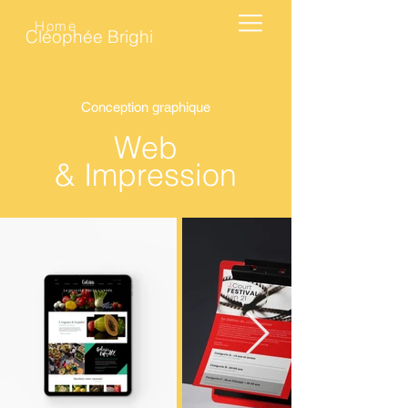
Home
Cléophée Brighi
Conception graphique
Web
& Impression